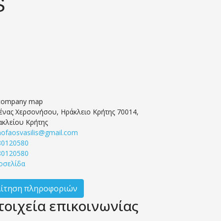
S
ένας Χερσονήσου, Ηράκλειο Κρήτης 70014,
ακλείου Κρήτης
ofaosvasilis@gmail.com
80120580
80120580
οσελίδα
Αίτηση πληροφοριών
τοιχεία επικοινωνίας