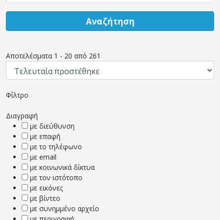
Αναζήτηση
Αποτελέσματα
1
-
20
από
261
Φίλτρο
Διαγραφή
με διεύθυνση
με επαφή
με το τηλέφωνο
με email
με κοινωνικά δίκτυα
με τον ιστότοπο
με εικόνες
με βίντεο
με συνημμένο αρχείο
με περιγραφή