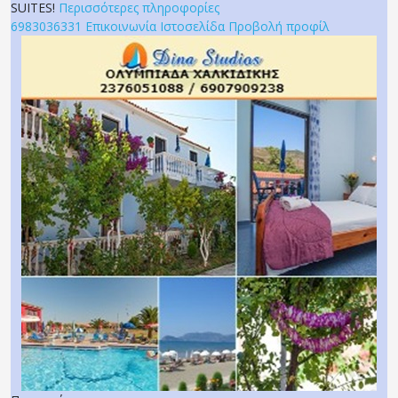
SUITES!
Περισσότερες πληροφορίες
6983036331
Επικοινωνία
Ιστοσελίδα
Προβολή προφίλ