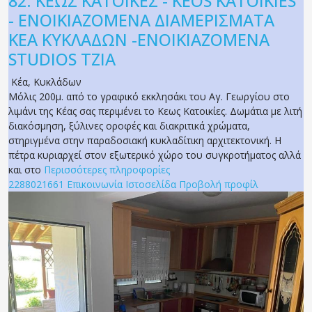
82.
ΚΕΩΣ ΚΑΤΟΙΚΕΣ - KEOS KATOIKIES
- ΕΝΟΙΚΙΑΖΟΜΕΝΑ ΔΙΑΜΕΡΙΣΜΑΤΑ
ΚΕΑ ΚΥΚΛΑΔΩΝ -ΕΝΟΙΚΙΑΖΟΜΕΝΑ
STUDIOS ΤΖΙΑ
Κέα
,
Κυκλάδων
Μόλις 200μ. από το γραφικό εκκλησάκι του Αγ. Γεωργίου στο
λιμάνι της Κέας σας περιμένει το Κεως Κατοικίες. Δωμάτια με λιτή
διακόσμηση, ξύλινες οροφές και διακριτικά χρώματα,
στηριγμένα στην παραδοσιακή κυκλαδίτικη αρχιτεκτονική. Η
πέτρα κυριαρχεί στον εξωτερικό χώρο του συγκροτήματος αλλά
και στο
Περισσότερες πληροφορίες
2288021661
Επικοινωνία
Ιστοσελίδα
Προβολή προφίλ