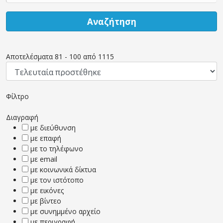
Αναζήτηση
Αποτελέσματα
81
-
100
από
1115
Φίλτρο
Διαγραφή
με διεύθυνση
με επαφή
με το τηλέφωνο
με email
με κοινωνικά δίκτυα
με τον ιστότοπο
με εικόνες
με βίντεο
με συνημμένο αρχείο
με περιγραφή