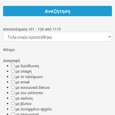
Αναζήτηση
Αποτελέσματα
101
-
120
από
1115
Φίλτρο
Διαγραφή
με διεύθυνση
με επαφή
με το τηλέφωνο
με email
με κοινωνικά δίκτυα
με τον ιστότοπο
με εικόνες
με βίντεο
με συνημμένο αρχείο
με περιγραφή