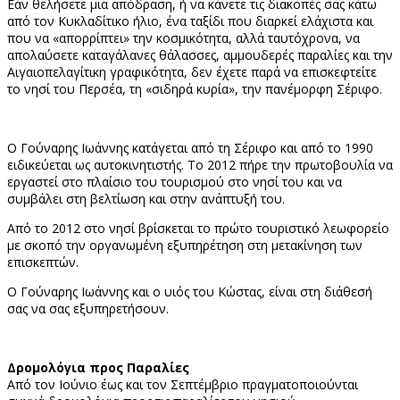
Εάν θελήσετε μια απόδραση, ή να κάνετε τις διακοπές σας κάτω
από τον Κυκλαδίτικο ήλιο, ένα ταξίδι που διαρκεί ελάχιστα και
που να «απορρίπτει» την κοσμικότητα, αλλά ταυτόχρονα, να
απολαύσετε καταγάλανες θάλασσες, αμμουδερές παραλίες και την
Αιγαιοπελαγίτικη γραφικότητα, δεν έχετε παρά να επισκεφτείτε
το νησί του Περσέα, τη «σιδηρά κυρία», την πανέμορφη Σέριφο.
Ο Γούναρης Ιωάννης κατάγεται από τη Σέριφο και από το 1990
ειδικεύεται ως αυτοκινητιστής. Το 2012 πήρε την πρωτοβουλία να
εργαστεί στο πλαίσιο του τουρισμού στο νησί του και να
συμβάλει στη βελτίωση και στην ανάπτυξή του.
Από το 2012 στο νησί βρίσκεται το πρώτο τουριστικό λεωφορείο
με σκοπό την οργανωμένη εξυπηρέτηση στη μετακίνηση των
επισκεπτών.
Ο Γούναρης Ιωάννης και ο υιός του Κώστας, είναι στη διάθεσή
σας να σας εξυπηρετήσουν.
Δρομολόγια προς Παραλίες
Από τον Ιούνιο έως και τον Σεπτέμβριο πραγματοποιούνται