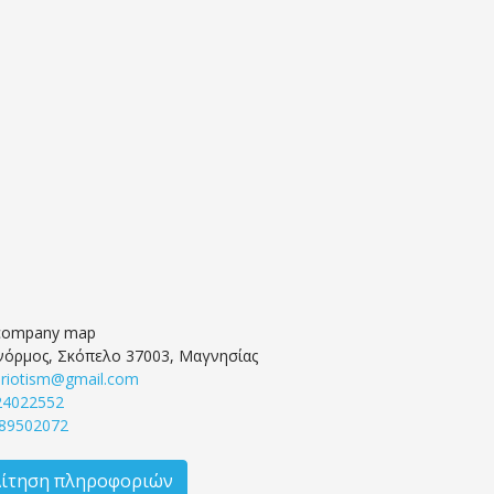
νόρμος, Σκόπελο 37003, Μαγνησίας
hriotism@gmail.com
24022552
89502072
Αίτηση πληροφοριών