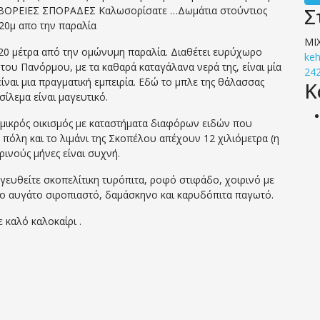
Σ
 ΒΟΡΕΙΕΣ ΣΠΟΡΑΔΕΣ Καλωσορίσατε …Δωμάτια στούντιος
20μ απο την παραλία
ΜΙ
20 μέτρα από την ομώνυμη παραλία. Διαθέτει ευρύχωρο
ke
 του Πανόρμου, με τα καθαρά καταγάλανα νερά της, είναι μία
24
είναι μια πραγματική εμπειρία. Εδώ το μπλε της θάλασσας
Κ
ίλεμα είναι μαγευτικό.
μικρός οικισμός με καταστήματα διαφόρων ειδών που
 πόλη και το λιμάνι της Σκοπέλου απέχουν 12 χιλιόμετρα (η
ρινούς μήνες είναι συχνή.
 γευθείτε σκοπελίτικη τυρόπιτα, ροφό στιφάδο, χοιρινό με
κο αυγάτο σιροπιαστό, δαμάσκηνο και καρυδόπιτα παγωτό.
 καλό καλοκαίρι .