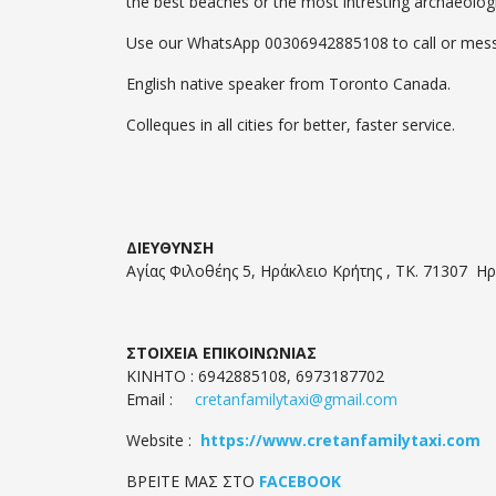
the best beaches or the most intresting archaeologi
Use our WhatsApp 00306942885108 to call or messag
English native speaker from Toronto Canada.
Colleques in all cities for better, faster service.
ΔΙΕΥΘΥΝΣΗ
Αγίας Φιλοθέης 5, Ηράκλειο Κρήτης , ΤΚ. 71307 Η
ΣΤΟΙΧΕΙΑ ΕΠΙΚΟΙΝΩΝΙΑΣ
ΚΙΝΗΤΟ : 6942885108, 6973187702
Email :
cretanfamilytaxi@gmail.com
Website :
https://www.cretanfamilytaxi.com
ΒΡΕΙΤΕ ΜΑΣ ΣΤΟ
FACEBOOK