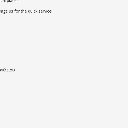
cal places.
e us for the quick service!
ρακλείου