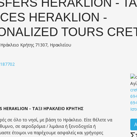
FERS HERAKLION - TA
CES HERAKLION -
ONALIZED TOURS CRE
 Ηράκλειο Κρήτης 71307, Ηρακλείου
3187702
Αγί
cre
69
69
ES HERAKLION - ΤΑΞΙ ΗΡΑΚΛΕΙΟ ΚΡΗΤΗΣ
Ιστ
ές σε όλο το νησί, με βάση το Ηράκλειο. Είτε θέλετε να
θυμνο, σε αεροδρόμια / λιμάνια ή ξενοδοχεία ή
Σ
ίμαστε έτοιμοι να παρέχουμε ασφαλείς και γρήγορες