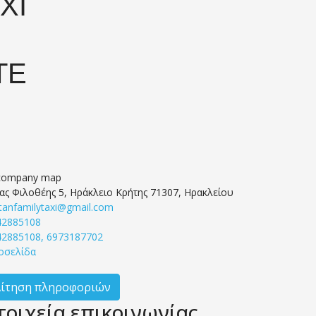
XI
TE
ας Φιλοθέης 5, Ηράκλειο Κρήτης 71307, Ηρακλείου
tanfamilytaxi@gmail.com
42885108
42885108, 6973187702
οσελίδα
Αίτηση πληροφοριών
τοιχεία επικοινωνίας