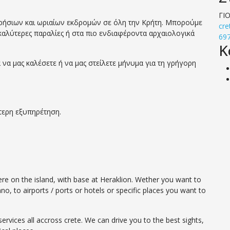
ΓΙ
ερήσιων και ωριαίων εκδρομών σε όλη την Κρήτη. Μπορούμε
cre
καλύτερες παραλίες ή στα πιο ενδιαφέροντα αρχαιολογικά
69
Κ
α μας καλέσετε ή να μας στείλετε μήνυμα για τη γρήγορη
ύτερη εξυπηρέτηση.
ere on the island, with base at Heraklion. Wether you want to
o, to airports / ports or hotels or specific places you want to
rvices all accross crete. We can drive you to the best sights,