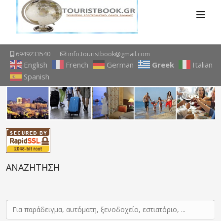
6949233540
info.touristbook@gmail.com
English
French
German
Greek
Italian
Spanish
ΑΝΑΖΗΤΗΣΗ