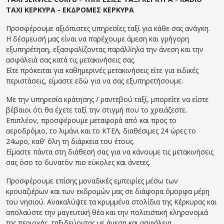
TAXI ΚΕΡΚΥΡΑ - ΕΚΔΡΟΜΕΣ ΚΕΡΚΥΡΑ
Προσφέρουμε αξιόπιστες υπηρεσίες ταξί για κάθε σας ανάγκη.
Η δέσμευσή μας είναι να παρέχουμε άμεση και γρήγορη
εξυπηρέτηση, εξασφαλίζοντας παράλληλα την άνεση και την
ασφάλειά σας κατά τις μετακινήσεις σας.
Είτε πρόκειται για καθημερινές μετακινήσεις είτε για ειδικές
περιστάσεις, είμαστε εδώ για να σας εξυπηρετήσουμε.
Με την υπηρεσία κράτησης / ραντεβού ταξί, μπορείτε να είστε
βέβαιοι ότι θα έχετε ταξί την στιγμή που το χρειάζεστε.
Επιπλέον, προσφέρουμε μεταφορά από και προς το
αεροδρόμιο, το λιμάνι και το ΚΤΕΛ, διαθέσιμες 24 ώρες το
24ωρο, καθ' όλη τη διάρκεια του έτους.
Είμαστε πάντα στη διάθεσή σας για να κάνουμε τις μετακινήσεις
σας όσο το δυνατόν πιο εύκολες και άνετες.
Προσφέρουμε επίσης μοναδικές εμπειρίες μέσω των
κρουαζιέρων και των εκδρομών μας σε διάφορα όμορφα μέρη
του νησιού. Ανακαλύψτε τα κρυμμένα στολίδια της Κέρκυρας και
απολαύστε την μαγευτική θέα και την πολιτιστική κληρονομιά
της περιοχής, ταξιδεύοντας με άνεση και ασφάλεια.