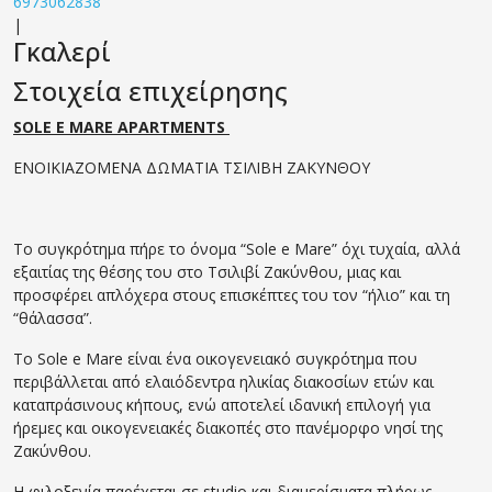
6973062838
|
Γκαλερί
Στοιχεία επιχείρησης
SOLE E MARE APARTMENTS
ΕΝΟΙΚΙΑΖΟΜΕΝΑ ΔΩΜΑΤΙΑ ΤΣΙΛΙΒΗ ΖΑΚΥΝΘΟΥ
Το συγκρότημα πήρε το όνομα “Sole e Μare” όχι τυχαία, αλλά
εξαιτίας της θέσης του στο Τσιλιβί Ζακύνθου, μιας και
προσφέρει απλόχερα στους επισκέπτες του τον “ήλιο” και τη
“θάλασσα”.
Το Sole e Mare είναι ένα οικογενειακό συγκρότημα που
περιβάλλεται από ελαιόδεντρα ηλικίας διακοσίων ετών και
καταπράσινους κήπους, ενώ αποτελεί ιδανική επιλογή για
ήρεμες και οικογενειακές διακοπές στο πανέμορφο νησί της
Ζακύνθου.
Η φιλοξενία παρέχεται σε studio και διαμερίσματα πλήρως