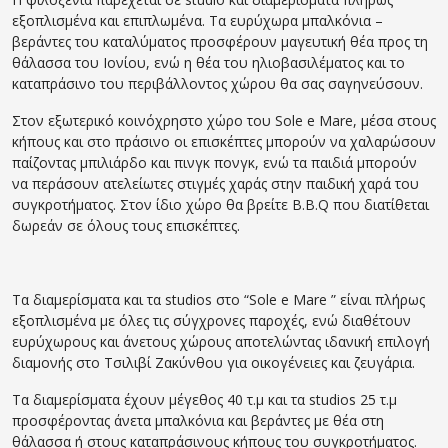
εξοπλισμένα και επιπλωμένα. Τα ευρύχωρα μπαλκόνια –
βεράντες του καταλύματος προσφέρουν μαγευτική θέα προς τη
θάλασσα του Ιονίου, ενώ η θέα του ηλιοβασιλέματος και το
καταπράσινο του περιβάλλοντος χώρου θα σας σαγηνεύσουν.
Στον εξωτερικό κοινόχρηστο χώρο του Sole e Mare, μέσα στους
κήπους και στο πράσινο οι επισκέπτες μπορούν να χαλαρώσουν
παίζοντας μπιλιάρδο και πινγκ πονγκ, ενώ τα παιδιά μπορούν
να περάσουν ατελείωτες στιγμές χαράς στην παιδική χαρά του
συγκροτήματος. Στον ίδιο χώρο θα βρείτε Β.Β.Q που διατίθεται
δωρεάν σε όλους τους επισκέπτες.
Τα διαμερίσματα και τα studios στο “Sole e Μare ” είναι πλήρως
εξοπλισμένα με όλες τις σύγχρονες παροχές, ενώ διαθέτουν
ευρύχωρους και άνετους χώρους αποτελώντας ιδανική επιλογή
διαμονής στο Τσιλιβί Ζακύνθου για οικογένειες και ζευγάρια.
Τα διαμερίσματα έχουν μέγεθος 40 τ.μ και τα studios 25 τ.μ
προσφέροντας άνετα μπαλκόνια και βεράντες με θέα στη
θάλασσα ή στους καταπράσινους κήπους του συγκροτήματος.