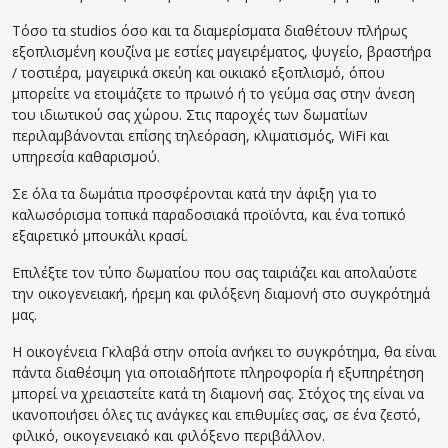
Τόσο τα studios όσο και τα διαμερίσματα διαθέτουν πλήρως
εξοπλισμένη κουζίνα με εστίες μαγειρέματος, ψυγείο, βραστήρα
/ τοστιέρα, μαγειρικά σκεύη και οικιακό εξοπλισμό, όπου
μπορείτε να ετοιμάζετε το πρωινό ή το γεύμα σας στην άνεση
του ιδιωτικού σας χώρου. Στις παροχές των δωματίων
περιλαμβάνονται επίσης τηλεόραση, κλιματισμός, WiFi και
υπηρεσία καθαρισμού.
Σε όλα τα δωμάτια προσφέρονται κατά την άφιξη για το
καλωσόρισμα τοπικά παραδοσιακά προϊόντα, και ένα τοπικό
εξαιρετικό μπουκάλι κρασί.
Επιλέξτε τον τύπο δωματίου που σας ταιριάζει και απολαύστε
την οικογενειακή, ήρεμη και φιλόξενη διαμονή στο συγκρότημά
μας.
Η οικογένεια Γκλαβά στην οποία ανήκει το συγκρότημα, θα είναι
πάντα διαθέσιμη για οποιαδήποτε πληροφορία ή εξυπηρέτηση
μπορεί να χρειαστείτε κατά τη διαμονή σας. Στόχος της είναι να
ικανοποιήσει όλες τις ανάγκες και επιθυμίες σας, σε ένα ζεστό,
φιλικό, οικογενειακό και φιλόξενο περιβάλλον.