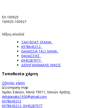
ΕΛ-100925
100925-100927
Λέξεις-κλειδιά:
TAXI BOAT SFAKIA,
6978645212,
ΘΑΛΑΣΣΙΑ ΤΑΞΙ ΧΑΝΙΑ,
ΘΑΛΑΣΣΙΕΣ,
6945287977,
ΔΕΛΗΓΙΑΝΝΑΚΗΣ ΝΙΚΟΣ
Τοποθεσία χάρτη
Οδηγίες χάρτη
Λιμάνι Σακιών, Χανιά 73011, Χανιών Κρήτης
deligianakis1930@gmail.com
6978645212
6978645212, 6945287977