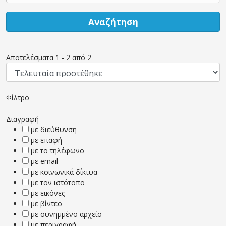
Αναζήτηση
Αποτελέσματα
1
-
2
από
2
Φίλτρο
Διαγραφή
με διεύθυνση
με επαφή
με το τηλέφωνο
με email
με κοινωνικά δίκτυα
με τον ιστότοπο
με εικόνες
με βίντεο
με συνημμένο αρχείο
με περιγραφή