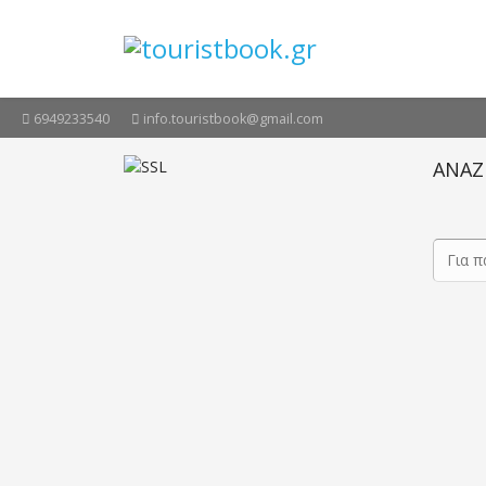
6949233540
info.touristbook@gmail.com
ΑΝΑΖ