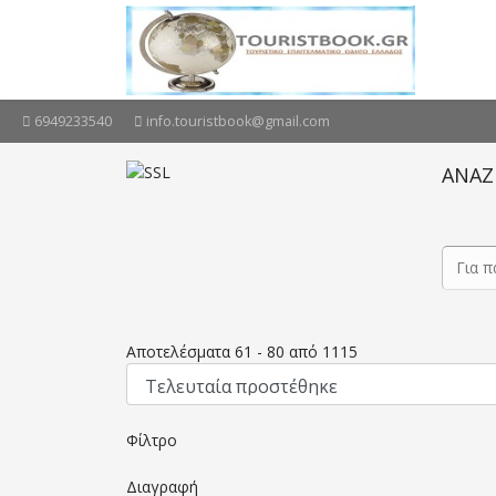
6949233540
info.touristbook@gmail.com
ΑΝΑΖ
Αποτελέσματα
61
-
80
από
1115
Φίλτρο
Διαγραφή