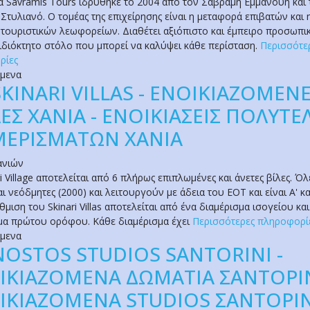
ία Savramis Tours ιδρύθηκε το 2004 από τον Σαβράμη Εμμανουή και 
Στυλιανό. Ο τομέας της επιχείρησης είναι η μεταφορά επιβατών και 
τουριστικών λεωφορείων. Διαθέτει αξιόπιστο και έμπειρο προσωπι
 ιδιόκτητο στόλο που μπορεί να καλύψει κάθε περίσταση.
Περισσότε
ρίες
όμενα
SKINARI VILLAS - ΕΝΟΙΚΙΑΖΟΜΕΝ
ΛΕΣ ΧΑΝΙΑ - ΕΝΟΙΚΙΑΣΕΙΣ ΠΟΛΥΤ
ΜΕΡΙΣΜΑΤΩΝ ΧΑΝΙΑ
ανιών
i Village αποτελείται από 6 πλήρως επιπλωμένες και άνετες βίλες. Όλ
αι νεόδμητες (2000) και λειτουργούν με άδεια του ΕΟΤ και είναι Α' κ
μιση του Skinari Villas αποτελείται από ένα διαμέρισμα ισογείου και
μα πρώτου ορόφου. Κάθε διαμέρισμα έχει
Περισσότερες πληροφορί
όμενα
NOSTOS STUDIOS SANTORINI -
ΙΚΙΑΖΟΜΕΝΑ ΔΩΜΑΤΙΑ ΣΑΝΤΟΡΙ
ΙΚΙΑΖΟΜΕΝΑ STUDIOS ΣΑΝΤΟΡΙ