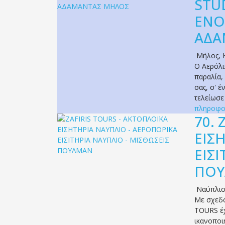
STU
ΕΝΟ
ΑΔΑ
Μήλος
,
Ο Αερόλι
παραλία,
σας, σ' έ
τελείωσε
πληροφο
70.
ΕΙΣ
ΕΙΣΙ
ΠΟ
Ναύπλι
Με σχεδό
TOURS έχ
ικανοποι