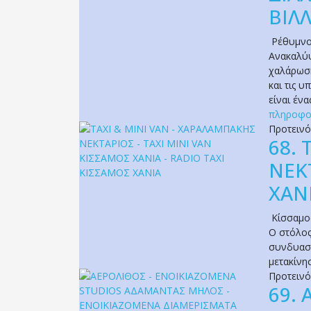
ΒΙΛ
Ρέθυμν
Ανακαλύψ
χαλάρωση
και τις 
είναι ένα
πληροφο
Προτειν
68.
ΝΕΚ
ΧΑΝ
Κίσσαμο
Ο στόλος
συνδυασμ
μετακίνη
Προτειν
69.