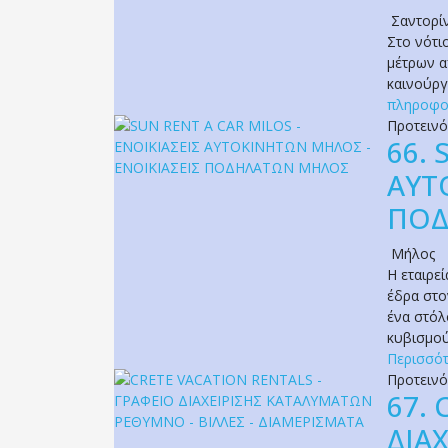
Σαντορί
Στο νότι
μέτρων α
καινούργ
πληροφο
Προτειν
66.
ΑΥΤ
ΠΟΔ
Μήλος
Η εταιρε
έδρα στο
ένα στόλ
κυβισμού
Περισσότ
Προτειν
67.
ΔΙΑ