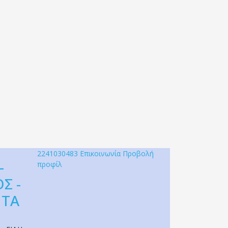
2241030483
Επικοινωνία
Προβολή
-
προφίλ
Σ -
ΝΤΑ