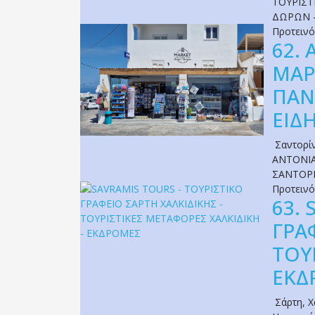
ΤΟΥΡΙΣΤ
ΔΩΡΩΝ 
Προτειν
62.
ΜΑΡ
ΠΑΝ
ΕΙΔ
Σαντορί
ANTONIA
ΣΑΝΤΟΡΙ
Προτειν
63.
ΓΡΑ
ΤΟΥ
ΕΚΔ
Σάρτη
,
Χ