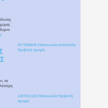
πόλυτης
οχώρας
έθυμνο
ς
6977608845
Επικοινωνία
Ιστοσελίδα
Σ
Προβολή προφίλ
ΟΣ
ν, σε
αλέστερη
2287022326
Επικοινωνία
Προβολή
προφίλ