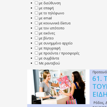
με διεύθυνση
με επαφή
με το τηλέφωνο
με email
με κοινωνικά δίκτυα
με τον ιστότοπο
με εικόνες
με βίντεο
με συνημμένο αρχείο
με περιγραφή
με προϊόντα / προσφορές
με συμβάντα
Με ραντεβού
Προτειν
61.
ΤΟΥ
ΕΙΔ
Ρόδος
,