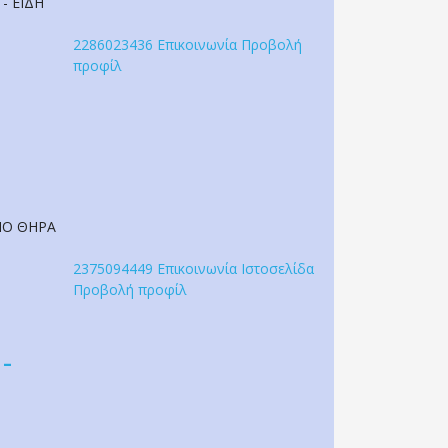
- ΕΙΔΗ
2286023436
Επικοινωνία
Προβολή
προφίλ
ΙΟ ΘΗΡΑ
2375094449
Επικοινωνία
Ιστοσελίδα
Προβολή προφίλ
-