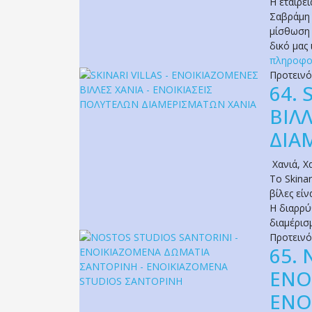
Η εταιρε
Σαβράμη 
μίσθωση 
δικό μας
πληροφο
Προτειν
64.
ΒΙΛ
ΔΙΑ
Χανιά
,
Χ
Το Skinar
βίλες είν
Η διαρρύθ
διαμέρισ
Προτειν
65.
ΕΝΟ
ΕΝΟ