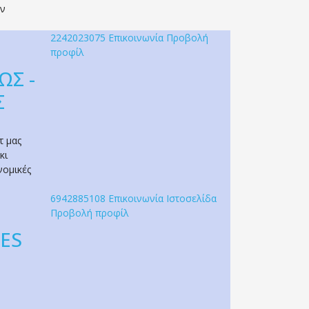
ην
2242023075
Επικοινωνία
Προβολή
προφίλ
ΩΣ -
Σ
τ μας
κι
νομικές
6942885108
Επικοινωνία
Ιστοσελίδα
Προβολή προφίλ
CES