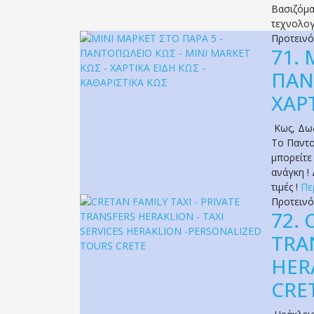
Βασιζόμα
τεχνολογ
Προτειν
71.
ΠΑΝ
ΧΑΡΤ
Κως
,
Δω
Το Παντο
μπορείτε
ανάγκη !
τιμές !
Πε
Προτειν
72.
TRA
HER
CRE