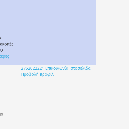
ν
ιακοπές
ου
τερες
2752022221
Επικοινωνία
Ιστοσελίδα
Προβολή προφίλ
IS