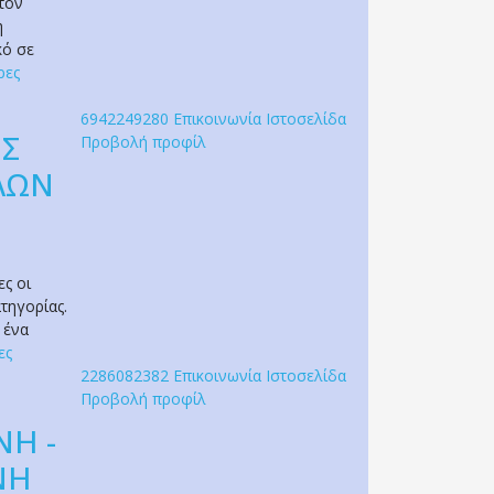
τον
η
κό σε
ρες
6942249280
Επικοινωνία
Ιστοσελίδα
ΕΣ
Προβολή προφίλ
ΕΛΩΝ
ες οι
ατηγορίας.
 ένα
ες
2286082382
Επικοινωνία
Ιστοσελίδα
Προβολή προφίλ
ΝΗ -
ΝΗ