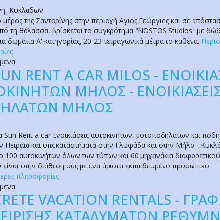
νη
,
Κυκλάδων
ο μέρος της Σαντορίνης στην περιοχή Αγιος Γεώργιος και σε απόστα
πό τη θάλασσα, βρίσκεται το συγκρότημα "NOSTOS Studios" με δώ
ια δωμάτια Α' κατηγορίας, 20-23 τετραγωνικά μέτρα το καθένα.
Περισ
ρίες
όμενα
SUN RENT A CAR MILOS - ΕΝΟΙΚΙΑ
ΟΚΙΝΗΤΩΝ ΜΗΛΟΣ - ΕΝΟΙΚΙΑΣΕΙ
ΗΛΑΤΩΝ ΜΗΛΟΣ
ία Sun Rent a car Ενοικιάσεις αυτοκινήτων, μοτοποδηλάτων και ποδ
ν Πειραιά και υποκαταστήματα στην Γλυφάδα και στην Μήλο - Κυκλ
ο 100 αυτοκινήτων όλων των τύπων και 60 μηχανάκια διαφορετικού
 είναι στην διάθεση σας με ένα άριστα εκπαιδευμένο προσωπικό
ερες πληροφορίες
όμενα
CRETE VACATION RENTALS - ΓΡΑΦ
ΧΕΙΡΙΣΗΣ ΚΑΤΑΛΥΜΑΤΩΝ ΡΕΘΥΜΝ