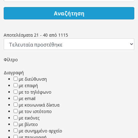
Αναζήτηση
Αποτελέσματα
21
-
40
από
1115
Φίλτρο
Διαγραφή
με διεύθυνση
με επαφή
με το τηλέφωνο
με email
με κοινωνικά δίκτυα
με τον ιστότοπο
με εικόνες
με βίντεο
με συνημμένο αρχείο
με περιγραφή