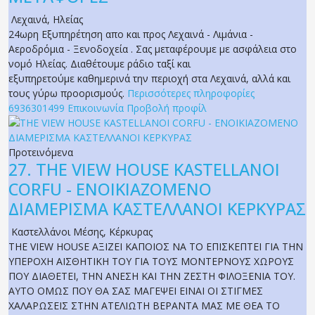
Λεχαινά
,
Ηλείας
24ωρη Εξυπηρέτηση απο και προς Λεχαινά - Λιμάνια -
Αεροδρόμια - Ξενοδοχεία . Σας μεταφέρουμε με ασφάλεια στο
νομό Ηλείας. Διαθέτουμε ράδιο ταξί και
εξυπηρετούμε καθημερινά την περιοχή στα Λεχαινά, αλλά και
τους γύρω προορισμούς.
Περισσότερες πληροφορίες
6936301499
Επικοινωνία
Προβολή προφίλ
Προτεινόμενα
27.
THE VIEW HOUSE KASTELLANOI
CORFU - ΕΝΟΙΚΙΑΖΟΜΕΝΟ
ΔΙΑΜΕΡΙΣΜΑ ΚΑΣΤΕΛΛΑΝΟΙ ΚΕΡΚΥΡΑΣ
Καστελλάνοι Μέσης
,
Κέρκυρας
THE VIEW HOUSE ΑΞΙΖΕΙ ΚΑΠΟΙΟΣ ΝΑ ΤΟ ΕΠΙΣΚΕΠΤΕΙ ΓΙΑ ΤΗΝ
ΥΠΕΡΟΧΗ ΑΙΣΘΗΤΙΚΗ ΤΟΥ ΓΙΑ ΤΟΥΣ ΜΟΝΤΕΡΝΟΥΣ ΧΩΡΟΥΣ
ΠΟΥ ΔΙΑΘΕΤΕΙ, ΤΗΝ ΑΝΕΣΗ ΚΑΙ ΤΗΝ ΖΕΣΤΗ ΦΙΛΟΞΕΝΙΑ ΤΟΥ.
ΑΥΤΟ ΟΜΩΣ ΠΟΥ ΘΑ ΣΑΣ ΜΑΓΕΨΕΙ ΕΙΝΑΙ ΟΙ ΣΤΙΓΜΕΣ
ΧΑΛΑΡΩΣΕΙΣ ΣΤΗΝ ΑΤΕΛΙΩΤΗ ΒΕΡΑΝΤΑ ΜΑΣ ΜΕ ΘΕΑ ΤΟ